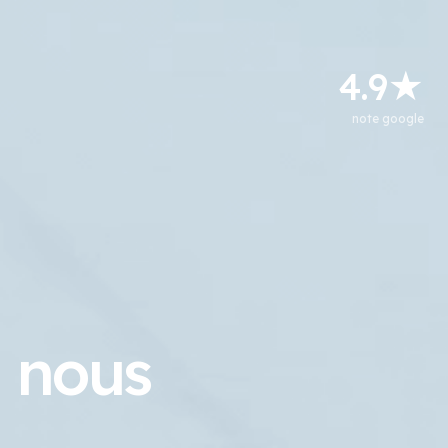
4.9★
note google
nous