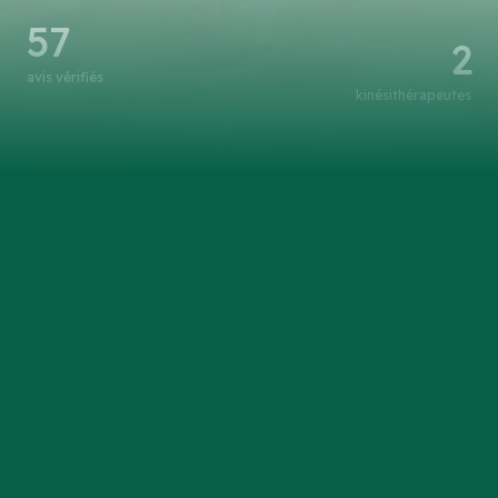
57
2
avis vérifiés
kinésithérapeutes
votre santé, notre priorité
en collaborant avec vous, nous créons un
environnement favorable à votre guérison et à votre
bien-être. prenez le contrôle de votre santé
aujourd'hui en nous choisissant comme votre
partenaire de confiance. contactez-nous dès
maintenant pour commencer votre voyage vers une